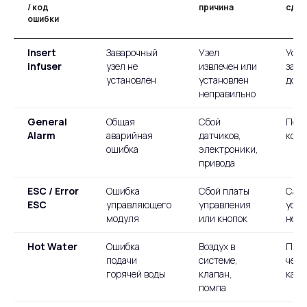
/ код
причина
сдел
ошибки
Insert
Заварочный
Узел
Уста
infuser
узел не
извлечен или
зава
установлен
установлен
до щ
неправильно
General
Общая
Сбой
Пере
Alarm
аварийная
датчиков,
коф
ошибка
электроники,
привода
ESC / Error
Ошибка
Сбой платы
Само
ESC
управляющего
управления
устр
модуля
или кнопок
нево
Hot Water
Ошибка
Воздух в
Прок
подачи
системе,
чере
горячей воды
клапан,
капу
помпа