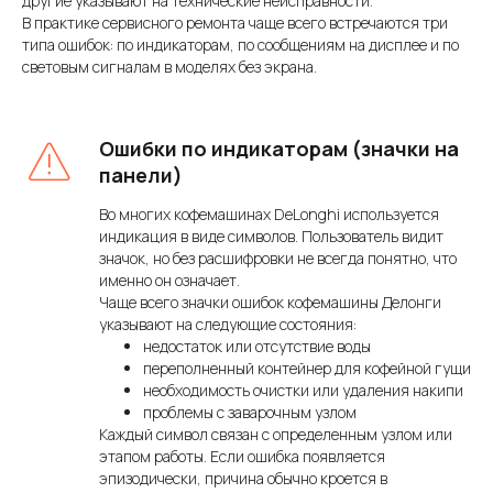
другие указывают на технические неисправности.
В практике сервисного ремонта чаще всего встречаются три
типа ошибок: по индикаторам, по сообщениям на дисплее и по
световым сигналам в моделях без экрана.
Ошибки по индикаторам (значки на
панели)
Во многих кофемашинах DeLonghi используется
индикация в виде символов. Пользователь видит
значок, но без расшифровки не всегда понятно, что
именно он означает.
Чаще всего значки ошибок кофемашины Делонги
указывают на следующие состояния:
недостаток или отсутствие воды
переполненный контейнер для кофейной гущи
необходимость очистки или удаления накипи
проблемы с заварочным узлом
Каждый символ связан с определенным узлом или
этапом работы. Если ошибка появляется
эпизодически, причина обычно кроется в