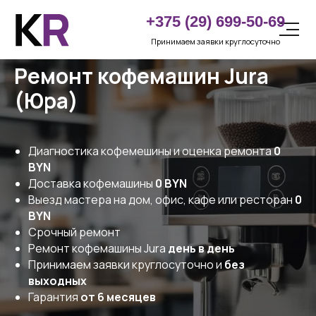
LET'S
+375 (29) 699-50-69
GO!
Принимаем заявки круглосуточно
Ремонт кофемашин Jura
(Юра)
Диагностика кофемешины и оценка ремонта
0
BYN
Доставка кофемашины
0 BYN
Выезд мастера на дом, офис, кафе или ресторан
0
BYN
Срочный ремонт
Ремонт кофемашины Jura
день в день
Принимаем заявки круглосуточно и
без
выходных
Гарантия
от 6 месяцев