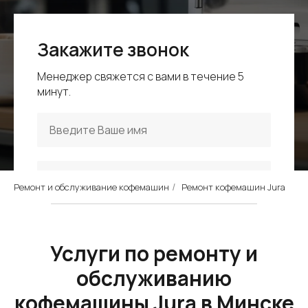
Закажите звонок
Менеджер свяжется с вами в течение 5
минут.
+375
Ремонт и обслуживание кофемашин
Ремонт кофемашин Jura
/
Отправить
Услуги по ремонту и
Нажимая на кнопку, вы соглашаетесь c нашей
обслуживанию
политикой конфиденциальности.
кофемашины Jura в Минске