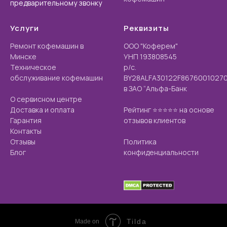
предварительному звонку
Услуги
Реквизиты
Ремонт кофемашин в
ООО "Коферем"
Минске
УНП 193808545
Техническое
р/с.
обслуживание кофемашин
BY28ALFA30122F8676001027
в ЗАО “Альфа-Банк
О сервисном центре
Доставка и оплата
Рейтинг ⭐️⭐️⭐️⭐️⭐️ на основе
Гарантия
отзывов клиентов
Контакты
Отзывы
Политика
Блог
конфиденциальности
Tilda
Made on