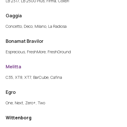
LB 2317, LB 2500 Plus, Firma, Colibri
Gaggia
Concetto, Deco, Milano, La Radiosa
Bonamat Bravilor
Esprecious, FreshMore, FreshGround
Melitta
C35, XT8, XT7, BarCube, Cafina
Egro
One, Next, Zero+, Two
Wittenborg