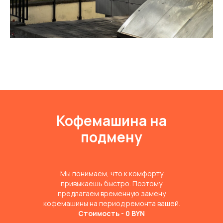
Кофемашина на
подмену
Мы понимаем, что к комфорту
привыкаешь быстро. Поэтому
предлагаем временную замену
кофемашины на период ремонта вашей.
Стоимость - 0 BYN