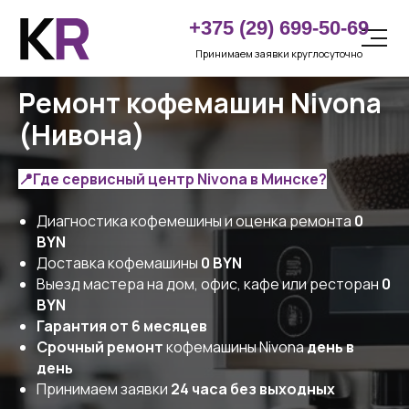
LET'S
+375 (29) 699-50-69
GO!
Принимаем заявки круглосуточно
Ремонт кофемашин Nivona
(Нивона)
📍Где сервисный центр
Nivona в Минске?
Диагностика кофемешины и оценка ремонта
0
BYN
Доставка кофемашины
0 BYN
Выезд мастера на дом, офис, кафе или ресторан
0
BYN
Гарантия от 6 месяцев
Срочный ремонт
кофемашины Nivona
день в
день
Принимаем заявки
24 часа без выходных